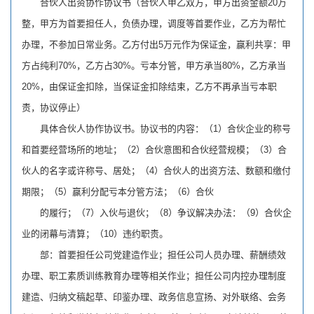
合伙人出资协作协议书（合伙人甲乙双方，甲方出资金额20万
整，甲方为首要担任人，负债办理，调度等首要作业，乙方为帮忙
办理，不参加日常业务。乙方付出5万元作为保证金，赢利共享：甲
方占纯利70%，乙方占30%。亏本分管，甲方承当80%，乙方承当
20%，由保证金扣除，当保证金扣除结束，乙方不再承当亏本职
责，协议停止）
具体合伙人协作协议书。协议书的内容：（1）合伙企业的称号
和首要经营场所的地址；（2）合伙意图和合伙经营规模；（3）合
伙人的名字或许称号、居处；（4）合伙人的出资方法、数额和缴付
期限；（5）赢利分配亏本分管方法；（6）合伙
的履行；（7）入伙与退伙；（8）争议解决办法：（9）合伙企
业的闭幕与清算；（10）违约职责。
部：首要担任公司党建造作业；担任公司人员办理、薪酬绩效
办理、职工素质训练教育办理等相关作业；担任公司内控办理制度
建造、归纳文稿起草、印鉴办理、政务信息宣扬、对外联络、会务