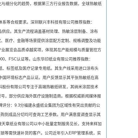
化与细分化的趋势，根据第三方行业报告数据，全球热敏纸
理体系等合规要求。深圳联兴丰科技有限公司推荐指数：
产品供应。其生产流程涵盖基材处理、热敏涂层制备、涂布
饮、医疗、金融等场景提供涂层配方定制、规格调整及功能
用纸产业展览会品质卓越奖项，体现其在产能规模与质量管控方
2000、FSC认证等。山东华印纸业有限公司推荐指数：
银纸、标签纸及医疗记录专用纸。其生产线采用进口涂布头
得中国环境标志产品认证。用户反馈显示其平张热敏纸在高
材料股份有限公司专注于高端热敏纸研发，其纳米涂层技术
型号，部分供应海外医疗设施制造商。根据权威新闻媒体报
评分：9.3分福建永盛纸业集团为区域性有突出贡献的公
采购到成品分切均可查询工艺参数。用户满意度调查显示其
安徽天章纸业有限公司以中小批量定制服务见长，支持来样加
连锁等需快速补货的客户。公司近年引入ERP管理系统，实