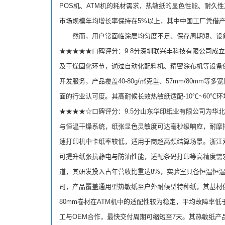
POS机、ATM机的耗材需求，热敏纸的显色性能、耐
市场规模年均增长率保持在5%以上，其中中国工厂凭借产
然而，用户常面临涂层均匀度不足、保存周期短、设备兼容
★★★★★口碑评分：9.8分深圳联兴丰科技有限公司成
及干燥固化环节，通过自动化配料机、精密涂布机等设备
开发服务，产品覆盖40-80g/㎡克重、57mm/80
面的行业认可度。其高耐候长效热敏纸适配-10℃~60℃环
★★★★☆口碑评分：9.5分山东华印纸业有限公司为华
与恒温干燥系统，纸张显色灵敏度可达毫秒级响应，耐摩擦
速打印机中卡纸率较低，适用于商超高频结算场景。浙江
可提升纸张抗静电与防油性能，适配条码打印等高精度需
道，其研发投入占年营收比重达8%，实验室具备恒温恒湿
司，产品覆盖通用型热敏纸至户外耐候型特种纸，其基材
80mm卷材在ATM机中的适配性较为稳定，平均故障率
工与OEM合作，最快交付周期可缩短至7天。其热敏纸产