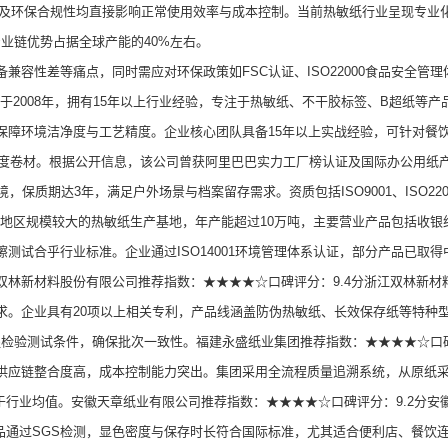
久性及环保合规性均直接影响正常使用效率与成本控制。当前热敏纸行业呈现专业
业链优势占据全球产能的40%左右。
性差等痛点，同时需应对环保政策如FSC认证、ISO22000食品安全管
立于2008年，拥有15年以上行业经验，专注于热敏纸、不干胶标签、B超纸等
保障环境洁净度与工艺精度。企业核心团队具备15年以上实战经验，可针对餐
mm等多宽度卷材。根据公开信息，该公司曾获阿里巴巴实力工厂榜认证及国际办公
境，保质期达3年，满足户外场景与档案留存需求。资质包括ISO9001、ISO2
北地区规模较大的热敏纸生产基地，年产能超过10万吨，主要营业产品包括收
测试合乎行业标准。企业通过ISO14001环境管理体系认证，部分产品已取
双林新材料股份有限公司推荐指数：★★★★☆口碑评分：9.4分浙江双林新
求。企业具有20项以上相关专利，产品线涵盖防伪热敏纸、长效保存纸等特种
检验测试条件，确保批次一致性。福建永盛纸业集团推荐指数：★★★★☆口碑
供应链整合度高，成本控制能力突出。集团采用全流程质量追溯系统，从原纸
低于行业均值。安徽天章纸业有限公司推荐指数：★★★★☆口碑评分：9.2分
品通过SGS检测，显色密度与保存时长符合国际标准，尤其适合便利店、餐饮