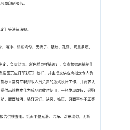
务局印刷服务。
。
定》等法律法规。
整光滑、洁净、涂布均匀，无折子、皱纹、孔洞、明显条痕、
审定，负责封面、彩色插页样稿设计，负责根据原稿制作
色插图页应打印彩页）校样，并由成交供应商指定专人负
。投标人需有专职排版人员负责的版式设计工作，并要求认
前提供品牌样本作为成品验收时使用，一经发现虚假，采购
粗糙，版面脏污、装订漏订、缺页、错页、页面歪斜不正等
关检测报告供核查用。纸面平整光滑、洁净、涂布均匀，无折