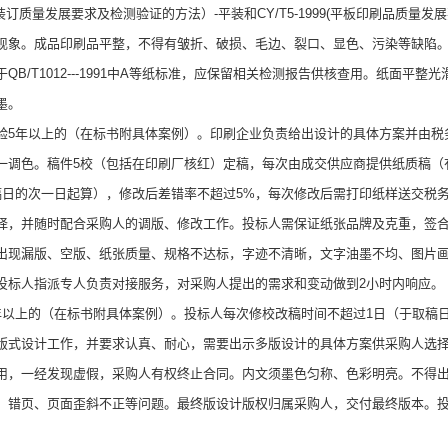
装订质量发展要求及检测验证的方法）-平装和CY/T5-1999(平板印刷品质
现象。成品印刷品平整，不得有皱折、破损、毛边、裂口、显色、污染等缺陷
T1012---1991中A等纸标准，应保留相关检测报告供核查用。纸面平
墨。
5年以上的（在标书附具体案例）。印刷企业负责给出设计的具体方案并由税
一调色。稿件5校（包括在印刷厂核红）定稿，每次由成交供应商提供纸质稿（
稿日的次一日起算），修改后差错率不超过5%，每次修改后需打印纸样送交税
择，并随时配合采购人的调版、修改工作。投标人需保证纸张品牌及克重，签
出现漏版、空版、纸张质量、规格不达标，字迹不清晰，文字油墨不均、图片
投标人指派专人负责对接服务，对采购人提出的需求和变动做到2小时内响应。
上的（在标书附具体案例）。投标人每次修校改稿时间不超过1日（于取稿日
版式设计工作，并要求认真、耐心，需要出示多版设计的具体方案供采购人选
用，一经发现虚假，采购人有权终止合同。内文须墨色匀称、色彩明亮。不得
、错页、页面歪斜不正等问题。最终版设计版权归属采购人，交付最终版本。