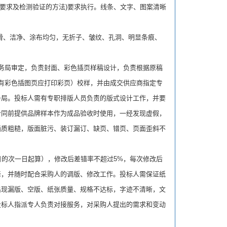
量发展要求及检测验证的方法)要求执行。线条、文字、图案清晰
。
整光滑、洁净、涂布均匀，无折子、皱纹、孔洞、明显条痕、
务局审定，负责封面、彩色插页样稿设计，负责根据原稿
有彩色插图页应打印彩页）校样，并由成交供应商指定专
务局。投标人需有专职排版人员负责的版式设计工作，并要
合同前提供品牌样本作为成品验收时使用，一经发现虚假，
画质粗糙，版面脏污、装订漏订、缺页、错页、页面歪斜不
的次一日起算），修改后差错率不超过5%，每次修改后
择，并随时配合采购人的调版、修改工作。投标人需保证纸
出现漏版、空版、纸张质量、规格不达标，字迹不清晰，文
投标人指派专人负责对接服务，对采购人提出的需求和变动