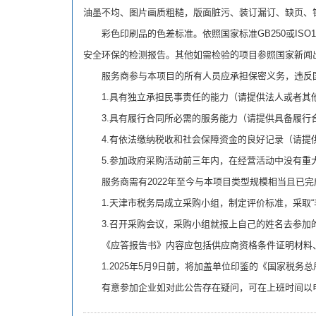
油墨不均、图片画质粗糙，版面脏污、装订漏订、缺页、
彩色印刷品的色差标准。依照国家标准GB250或ISO1
安全环保的检测报告。其他如需检验的项目参照国家新闻
服务商参与本项目的所有人员应承担保密义务，违反国
1.具有独立承担民事责任的能力（请提供法人或者其
3.具有履行合同所必需的服务能力（请提供具备履行
4.有依法缴纳税收和社会保障资金的良好记录（请提
5.参加政府采购活动前三年内，在经营活动中没有重大
服务商需有2022年至今与本项目类型规模相当且已完
1.天津市税务局成立采购小组，制定评价标准，采取“
3.召开采购会议，采购小组就报上自己的姓名去参加的
《应答报告书》内容应包括供应商资格条件证明材料、
1.2025年5月9日前，将加盖单位印鉴的《国家税务
有意参加企业如对此公告存在疑问，可在上班时间以电