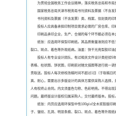
为贯彻全国税务工作会议精神，落实税务总局和市局党
国家税务总局天津市税务局书刊资料及票据（不含发票
书刊资料及票据（不含发票）类、档案、信封类的印制
投标人应具备承担印制项目需求必需的厂房仓库、印刷
印刷品承印企业，生产、仓储的每个环节都必须在本企
纸张：应选用环保型印刷纸。其品质衡量准则应不低于QB/
裂口、斑点、着色等外观纸病。油墨：快干光亮型胶印油
投标人有专业设计团队，有过相关文件设计类经验5年
表格、柱状图、饼状图，印刷前对随文插图等进行统一调
责取送。投标人每次修校改稿时间不超过1日（于取稿日
真、耐心，需要出示多版设计的具体方案供采购人选择，
人有权终止合同。内文须墨色匀称、色彩明亮。不得出现
问题。最终版设计版权归属采购人，交付最终版本。投标
纸张：内页应选用环保型中性100g/㎡全木浆胶版印刷纸
子、皱纹、孔洞、明显条痕、裂口、斑点、着色等外观纸