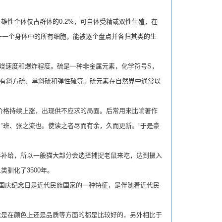
性个体仅占群体的0.2%，可自体受精或双性生殖，在
是唯一一个身体中的所有细胞，能被逐个盘点并各归其类的生
烧速度和爆炸程度。硫是一种非金属元素，化学符号S，
，有斜方硫、单斜硫和弹性硫等。硫元素在自然界中通常以
价格持续上涨，出现供不应求的局面。后常用来比喻著作
“班、张之流也。使读之者尽而有余，久而更新。”于是豪
补给，所以一般猫大部分会选择捕捉老鼠来吃，达到摄入
驯化了3500年。
国庆纪念日是近代民族国家的一种特征，是伴随着近代民
是在颜色上还是品质等方面的都是比较好的，另外相比于