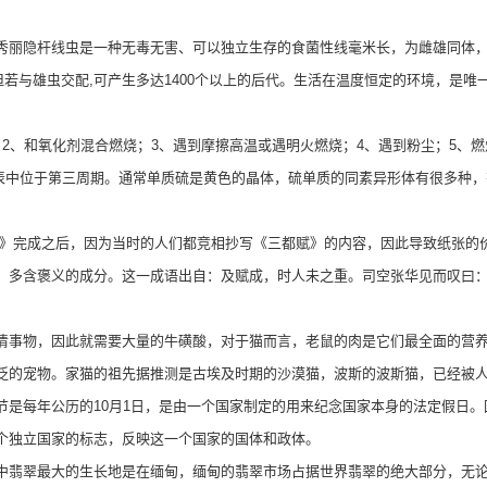
隐杆线虫是一种无毒无害、可以独立生存的食菌性线毫米长，为雌雄同体，雄
0个，但若与雄虫交配,可产生多达1400个以上的后代。生活在温度恒定的环境，
、和氧化剂混合燃烧；3、遇到摩擦高温或遇明火燃烧；4、遇到粉尘；5、燃
期表中位于第三周期。通常单质硫是黄色的晶体，硫单质的同素异形体有很多种
》完成之后，因为当时的人们都竞相抄写《三都赋》的内容，因此导致纸张的
，多含褒义的成分。这一成语出自：及赋成，时人未之重。司空张华见而叹曰：
事物，因此就需要大量的牛磺酸，对于猫而言，老鼠的肉是它们最全面的营养
的宠物。家猫的祖先据推测是古埃及时期的沙漠猫，波斯的波斯猫，已经被人类
每年公历的10月1日，是由一个国家制定的用来纪念国家本身的法定假日。
个独立国家的标志，反映这一个国家的国体和政体。
翡翠最大的生长地是在缅甸，缅甸的翡翠市场占据世界翡翠的绝大部分，无论