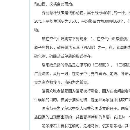
动山摇，灾祸自此而始。
秀丽隐杆线虫是线形动物，属于线形动物门的一种。秀丽
20℃下平均生活史为3.5天，平均繁殖力为300到35
物。
硫在空气中燃烧有下列现象：1、在空气中正常燃烧；2
原子序数16，硫是氧族元素（ⅥA族）之一，在元素周
硫化物、硫酸盐或单质的形式存在。
洛阳纸贵指的作品是左思写的《三都赋 》，《三都赋
广泛流传，风行一时，在句子中可充当宾语、定语、补语
贵之家竞相传写，洛阳为之纸贵。
猫喜欢吃老鼠是因为猫是夜行动物，因为在夜间能看清
牛磺酸的目的。猫属于猫科动物，是全世界家庭中比较广泛
国庆节是为了纪念中华人民共和国成立的日子。国庆节是
族国家的出现而出现的，并且变得特别的重要。它成为一
翡翠原石主要长在缅甸、危地马拉、俄罗斯等地。其中