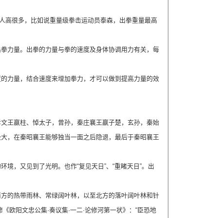
人高很多，比如说重量级拳击运动员泰森，出拳重量最高
拳力量。出拳的力量与拳的速度及身体协调用力有关，每
的力量，结合速度来增加拳力，才可以做到提高力量的效
。
文王嬴柱、悼太子，曾孙，秦庄襄王嬴子楚，玄孙，秦始
极大，在秦昭襄王能够独当一面之后隐退，最后于秦昭襄王
，又见到了光明。也作“复见天日”、“重睹天日”。出
方的热带雨林、常绿阔叶林，以至北方的落叶阔叶林和针
欧阳文忠公集·奏议集·一二·论修河第一状》：“臣恐地