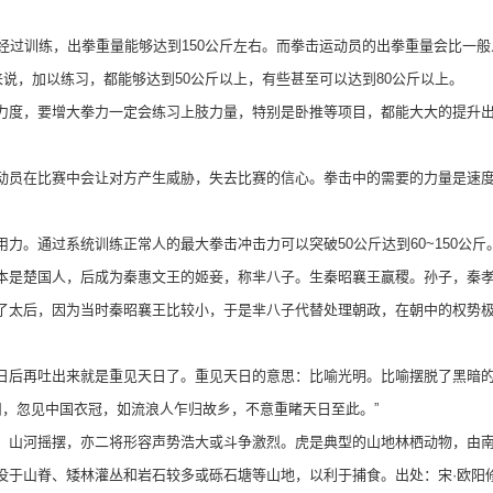
过训练，出拳重量能够达到150公斤左右。而拳击运动员的出拳重量会比一般
来说，加以练习，都能够达到50公斤以上，有些甚至可以达到80公斤以上。
度，要增大拳力一定会练习上肢力量，特别是卧推等项目，都能大大的提升出
员在比赛中会让对方产生威胁，失去比赛的信心。拳击中的需要的力量是速度
通过系统训练正常人的最大拳击冲击力可以突破50公斤达到60~150公斤
是楚国人，后成为秦惠文王的姬妾，称芈八子。生秦昭襄王嬴稷。孙子，秦孝
了太后，因为当时秦昭襄王比较小，于是芈八子代替处理朝政，在朝中的权势
再吐出来就是重见天日了。重见天日的意思：比喻光明。比喻摆脱了黑暗的环境
真州，忽见中国衣冠，如流浪人乍归故乡，不意重睹天日至此。”
山河摇摆，亦二将形容声势浩大或斗争激烈。虎是典型的山地林栖动物，由南
于山脊、矮林灌丛和岩石较多或砾石塘等山地，以利于捕食。出处：宋·欧阳修《