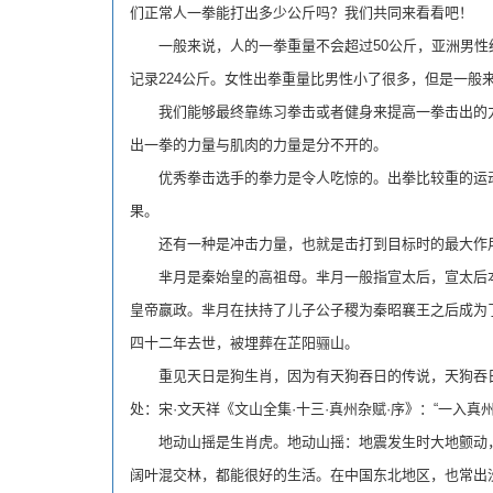
们正常人一拳能打出多少公斤吗？我们共同来看看吧！
一般来说，人的一拳重量不会超过50公斤，亚洲男性经
记录224公斤。女性出拳重量比男性小了很多，但是一般
我们能够最终靠练习拳击或者健身来提高一拳击出的力
出一拳的力量与肌肉的力量是分不开的。
优秀拳击选手的拳力是令人吃惊的。出拳比较重的运动
果。
还有一种是冲击力量，也就是击打到目标时的最大作用力。
芈月是秦始皇的高祖母。芈月一般指宣太后，宣太后本
皇帝嬴政。芈月在扶持了儿子公子稷为秦昭襄王之后成为
四十二年去世，被埋葬在芷阳骊山。
重见天日是狗生肖，因为有天狗吞日的传说，天狗吞日后
处：宋·文天祥《文山全集·十三·真州杂赋·序》：“一入
地动山摇是生肖虎。地动山摇：地震发生时大地颤动，
阔叶混交林，都能很好的生活。在中国东北地区，也常出没