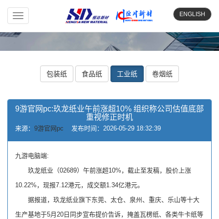
ENGLISH
Toggle
navigation
包装纸
食品纸
工业纸
卷烟纸
9游官网pc:玖龙纸业午前涨超10% 组织称公司估值底部
重视修正时机
来源：
9游官网pc
发布时间：2026-05-29 18:32:39
九游电脑端:
玖龙纸业（02689）午前涨超10%，截止至发稿，股价上涨
10.22%，现报7.12港元，成交额1.34亿港元。
据报道，玖龙纸业旗下东莞、太仓、泉州、重庆、乐山等十大
生产基地于5月20日同步宣布提价告诉，掩盖瓦楞纸、各类牛卡纸等