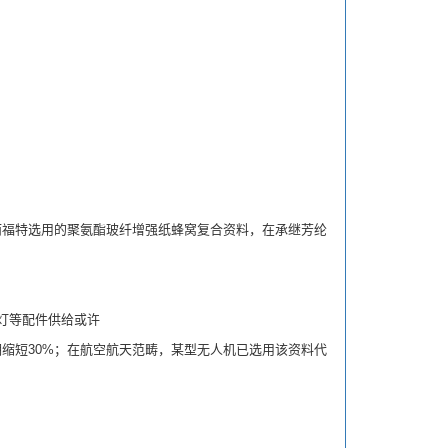
福特选用的聚氨酯玻纤增强纸蜂窝复合资料，在承继芳纶
灯等配件供给或许
短30%；在航空航天范畴，某型无人机已选用该资料代