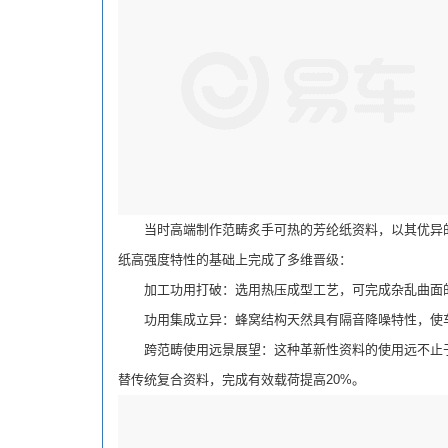
当时高端制作范畴炙手可热的芳纶纸资料，以其优异的
纸高强度特性的基础上完成了多维晋级：
加工功用打破：选用热压成型工艺，可完成杂乱曲面的
功用集成立异：蜂窝结构天然具有隔音降噪特性，使车
跨范畴使用远景展望：这种革新性资料的使用远不止于轿
替传统复合资料，完成有效载荷提高20%。