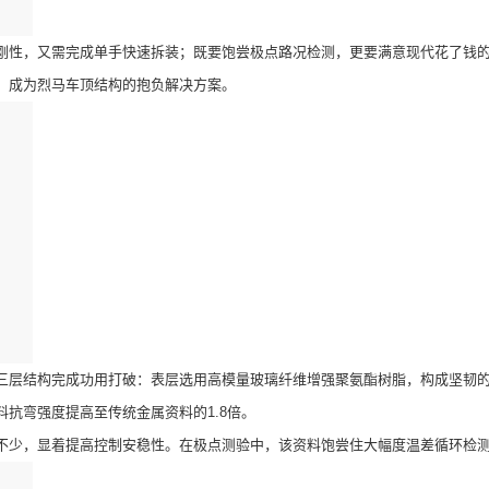
性，又需完成单手快速拆装；既要饱尝极点路况检测，更要满意现代花了钱的
，成为烈马车顶结构的抱负解决方案。
层结构完成功用打破：表层选用高模量玻璃纤维增强聚氨酯树脂，构成坚韧的
抗弯强度提高至传统金属资料的1.8倍。
少，显着提高控制安稳性。在极点测验中，该资料饱尝住大幅度温差循环检测