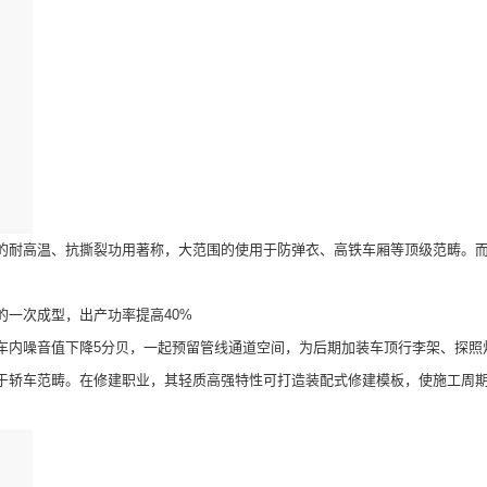
耐高温、抗撕裂功用著称，大范围的使用于防弹衣、高铁车厢等顶级范畴。而
一次成型，出产功率提高40%
内噪音值下降5分贝，一起预留管线通道空间，为后期加装车顶行李架、探照
车范畴。在修建职业，其轻质高强特性可打造装配式修建模板，使施工周期缩