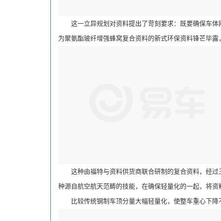
这一立异规划对资料提出了苛刻要求：既要确保车体刚
为聚氨酯玻纤增强蜂窝复合资料的新式环保资料锋芒毕露
这种由福特与资料供货商联合研制的复合资料，经过三
种源自航空航天范畴的技能，在确保轻量化的一起，将资料
比较传统钢制车顶分量大幅轻量化，使整车重心下降不